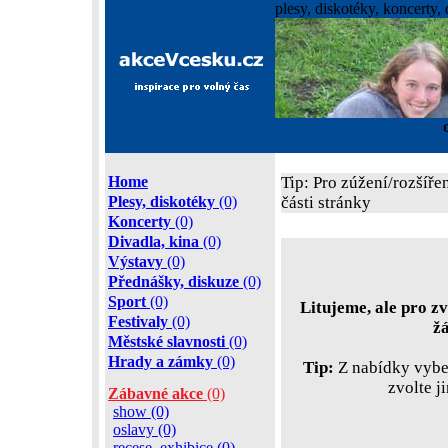
plesy, diskotéky, koncerty, 
Home
Tip: Pro zúžení/rozšíře
Plesy, diskotéky
(0)
části stránky
Koncerty
(0)
Divadla, kina
(0)
Výstavy
(0)
Přednášky, diskuze
(0)
Sport
(0)
Litujeme, ale pro zv
Festivaly
(0)
ž
Městské slavnosti
(0)
Hrady a zámky
(0)
Tip:
Z nabídky vyber
zvolte j
Zábavné akce
(0)
show (0)
oslavy (0)
recese, exhibice (0)