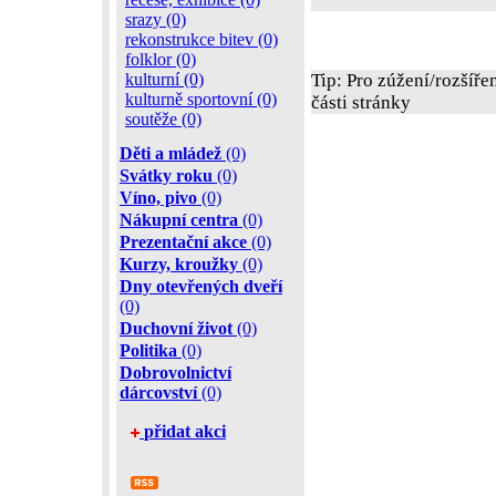
srazy (0)
rekonstrukce bitev (0)
folklor (0)
kulturní (0)
Tip: Pro zúžení/rozšíře
kulturně sportovní (0)
části stránky
soutěže (0)
Děti a mládež
(0)
Svátky roku
(0)
Víno, pivo
(0)
Nákupní centra
(0)
Prezentační akce
(0)
Kurzy, kroužky
(0)
Dny otevřených dveří
(0)
Duchovní život
(0)
Politika
(0)
Dobrovolnictví
dárcovství
(0)
přidat akci