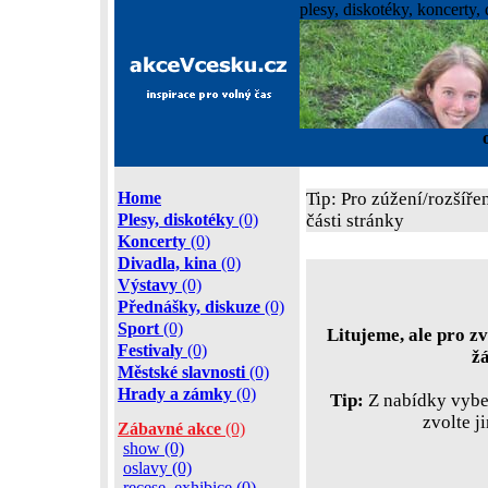
plesy, diskotéky, koncerty, 
Home
Tip: Pro zúžení/rozšíře
Plesy, diskotéky
(0)
části stránky
Koncerty
(0)
Divadla, kina
(0)
Výstavy
(0)
Přednášky, diskuze
(0)
Sport
(0)
Litujeme, ale pro zv
Festivaly
(0)
ž
Městské slavnosti
(0)
Hrady a zámky
(0)
Tip:
Z nabídky vyber
zvolte j
Zábavné akce
(0)
show (0)
oslavy (0)
recese, exhibice (0)