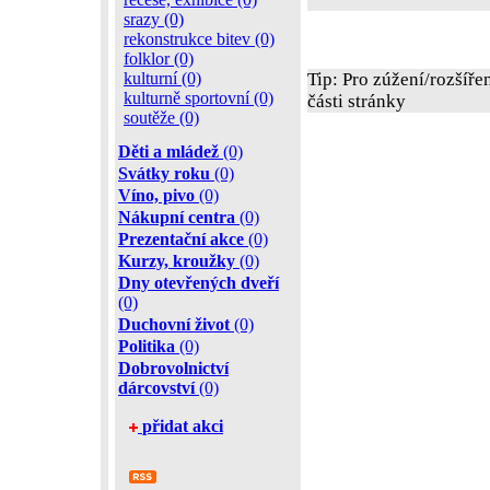
srazy (0)
rekonstrukce bitev (0)
folklor (0)
kulturní (0)
Tip: Pro zúžení/rozšíře
kulturně sportovní (0)
části stránky
soutěže (0)
Děti a mládež
(0)
Svátky roku
(0)
Víno, pivo
(0)
Nákupní centra
(0)
Prezentační akce
(0)
Kurzy, kroužky
(0)
Dny otevřených dveří
(0)
Duchovní život
(0)
Politika
(0)
Dobrovolnictví
dárcovství
(0)
přidat akci