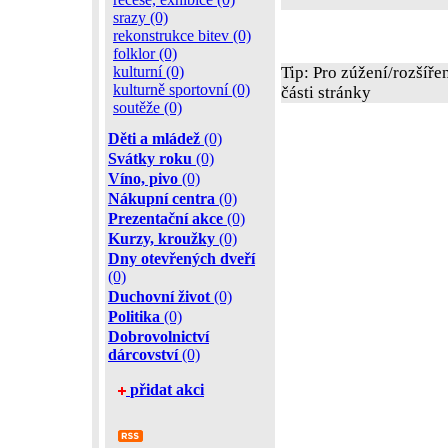
srazy (0)
rekonstrukce bitev (0)
folklor (0)
kulturní (0)
Tip: Pro zúžení/rozšíře
kulturně sportovní (0)
části stránky
soutěže (0)
Děti a mládež
(0)
Svátky roku
(0)
Víno, pivo
(0)
Nákupní centra
(0)
Prezentační akce
(0)
Kurzy, kroužky
(0)
Dny otevřených dveří
(0)
Duchovní život
(0)
Politika
(0)
Dobrovolnictví
dárcovství
(0)
přidat akci