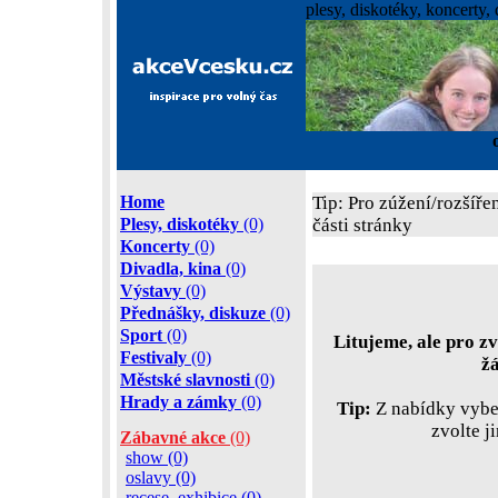
plesy, diskotéky, koncerty, 
Home
Tip: Pro zúžení/rozšíře
Plesy, diskotéky
(0)
části stránky
Koncerty
(0)
Divadla, kina
(0)
Výstavy
(0)
Přednášky, diskuze
(0)
Sport
(0)
Litujeme, ale pro zv
Festivaly
(0)
ž
Městské slavnosti
(0)
Hrady a zámky
(0)
Tip:
Z nabídky vyber
zvolte j
Zábavné akce
(0)
show (0)
oslavy (0)
recese, exhibice (0)