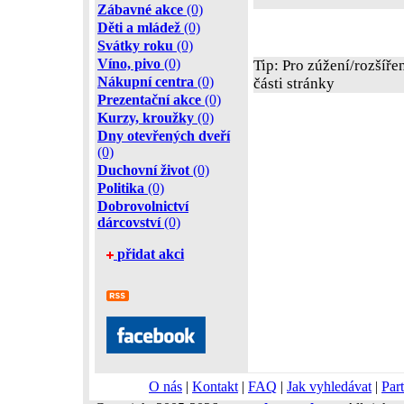
Zábavné akce
(0)
Děti a mládež
(0)
Svátky roku
(0)
Víno, pivo
(0)
Tip: Pro zúžení/rozšíře
Nákupní centra
(0)
části stránky
Prezentační akce
(0)
Kurzy, kroužky
(0)
Dny otevřených dveří
(0)
Duchovní život
(0)
Politika
(0)
Dobrovolnictví
dárcovství
(0)
přidat akci
O nás
|
Kontakt
|
FAQ
|
Jak vyhledávat
|
Part