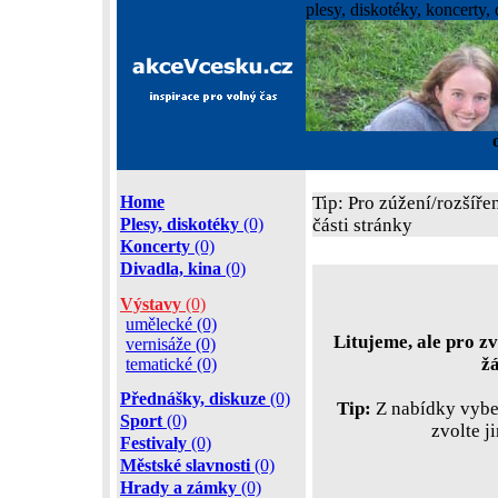
plesy, diskotéky, koncerty, 
Home
Tip: Pro zúžení/rozšíře
Plesy, diskotéky
(0)
části stránky
Koncerty
(0)
Divadla, kina
(0)
Výstavy
(0)
umělecké (0)
Litujeme, ale pro zv
vernisáže (0)
ž
tematické (0)
Přednášky, diskuze
(0)
Tip:
Z nabídky vyber
Sport
(0)
zvolte j
Festivaly
(0)
Městské slavnosti
(0)
Hrady a zámky
(0)