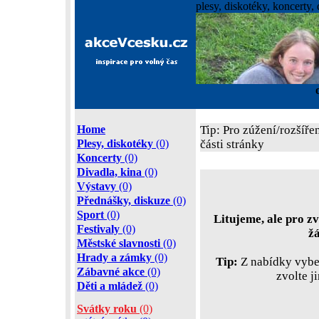
plesy, diskotéky, koncerty, 
Home
Tip: Pro zúžení/rozšíře
Plesy, diskotéky
(0)
části stránky
Koncerty
(0)
Divadla, kina
(0)
Výstavy
(0)
Přednášky, diskuze
(0)
Sport
(0)
Litujeme, ale pro zv
Festivaly
(0)
ž
Městské slavnosti
(0)
Hrady a zámky
(0)
Tip:
Z nabídky vyber
Zábavné akce
(0)
zvolte j
Děti a mládež
(0)
Svátky roku
(0)