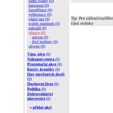
státní svátky (0)
masopust (0)
čarodějnice (0)
velikonoce (0)
Tip: Pro zúžení/rozšíře
vítání jara (0)
části stránky
svátek maminek (0)
mikuláš (0)
vánoce (0)
-
advent (0)
-
živé betlémy (0)
silvestr (0)
Víno, pivo
(0)
Nákupní centra
(0)
Prezentační akce
(0)
Kurzy, kroužky
(0)
Dny otevřených dveří
(0)
Duchovní život
(0)
Politika
(0)
Dobrovolnictví
dárcovství
(0)
přidat akci