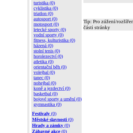
turistika (0)
cyklistika (0)
triatlon (0)
autosport (0)
Tip: Pro zúžení/rozšíře
motosport (0)
části stránky
letecké sporty (0)
vodní sporty (0)
fitness, kulturistika (0)
házená (0)
stolní tenis (0)
horolezectví (0)
atletika (0)
orientační běh (0)
volejbal (0)
tanec (0)
nohejbal (0)
koně a jezdectví (0)
basketbal (0)
bojové sporty a umění (0)
gymnastika (0)
Festivaly
(0)
Městské slavnosti
(0)
Hrady a zámky
(0)
Zábavné akce
(0)