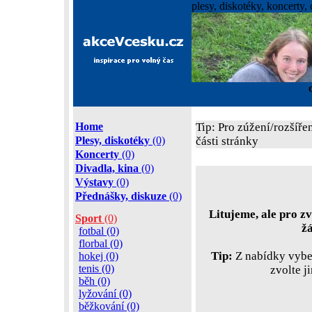
plesy, diskotéky, koncerty, 
Home
Tip: Pro zúžení/rozšíře
Plesy, diskotéky
(0)
části stránky
Koncerty
(0)
Divadla, kina
(0)
Výstavy
(0)
Přednášky, diskuze
(0)
Litujeme, ale pro zv
Sport
(0)
ž
fotbal (0)
florbal (0)
Tip:
Z nabídky vyber
hokej (0)
tenis (0)
zvolte j
běh (0)
lyžování (0)
běžkování (0)