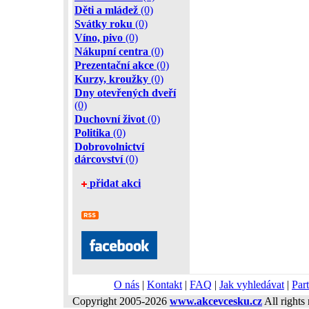
Děti a mládež
(0)
Svátky roku
(0)
Víno, pivo
(0)
Nákupní centra
(0)
Prezentační akce
(0)
Kurzy, kroužky
(0)
Dny otevřených dveří
(0)
Duchovní život
(0)
Politika
(0)
Dobrovolnictví
dárcovství
(0)
přidat akci
O nás
|
Kontakt
|
FAQ
|
Jak vyhledávat
|
Part
Copyright 2005-2026
www.akcevcesku.cz
All rights 