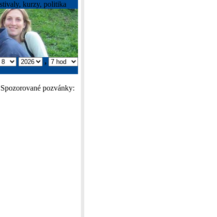
tivaly, kurzy, politika
,
Spozorované pozvánky: