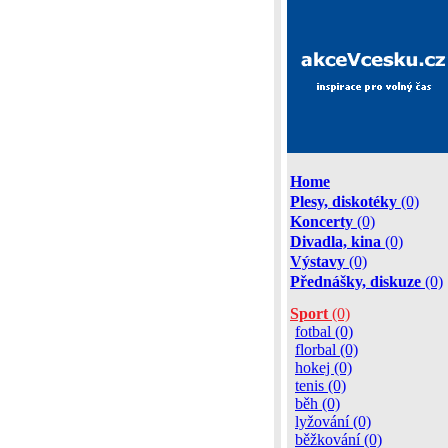
Home
Plesy, diskotéky
(0)
Koncerty
(0)
Divadla, kina
(0)
Výstavy
(0)
Přednášky, diskuze
(0)
Sport
(0)
fotbal (0)
florbal (0)
hokej (0)
tenis (0)
běh (0)
lyžování (0)
běžkování (0)