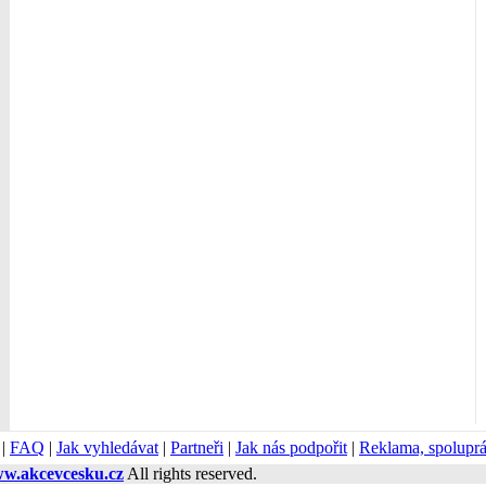
|
FAQ
|
Jak vyhledávat
|
Partneři
|
Jak nás podpořit
|
Reklama, spolupr
w.akcevcesku.cz
All rights reserved.