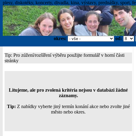
plesy, diskotéky, koncerty, divadla, kina, výstavy, prednášky, sport, fes
okres:
od:
Tip: Pro zúžení/rozšíření výběru použijte formulář v horní části
stránky
Litujeme, ale pro zvolená kritéria nejsou v databázi žádné
záznamy.
Tip:
Z nabídky vyberte jiný termín konání akce nebo zvolte jiné
město nebo okres.