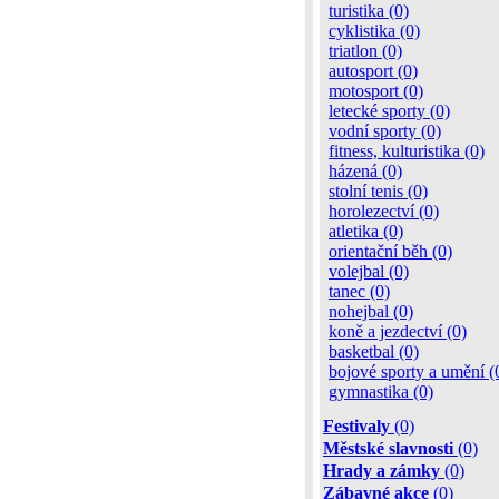
turistika (0)
cyklistika (0)
triatlon (0)
autosport (0)
motosport (0)
letecké sporty (0)
vodní sporty (0)
fitness, kulturistika (0)
házená (0)
stolní tenis (0)
horolezectví (0)
atletika (0)
orientační běh (0)
volejbal (0)
tanec (0)
nohejbal (0)
koně a jezdectví (0)
basketbal (0)
bojové sporty a umění (
gymnastika (0)
Festivaly
(0)
Městské slavnosti
(0)
Hrady a zámky
(0)
Zábavné akce
(0)