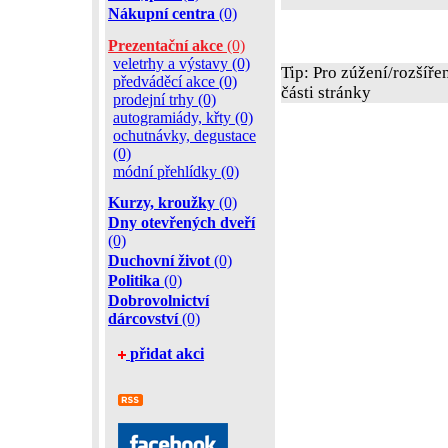
Nákupní centra
(0)
Prezentační akce
(0)
veletrhy a výstavy (0)
Tip: Pro zúžení/rozšíře
předváděcí akce (0)
části stránky
prodejní trhy (0)
autogramiády, křty (0)
ochutnávky, degustace
(0)
módní přehlídky (0)
Kurzy, kroužky
(0)
Dny otevřených dveří
(0)
Duchovní život
(0)
Politika
(0)
Dobrovolnictví
dárcovství
(0)
přidat akci