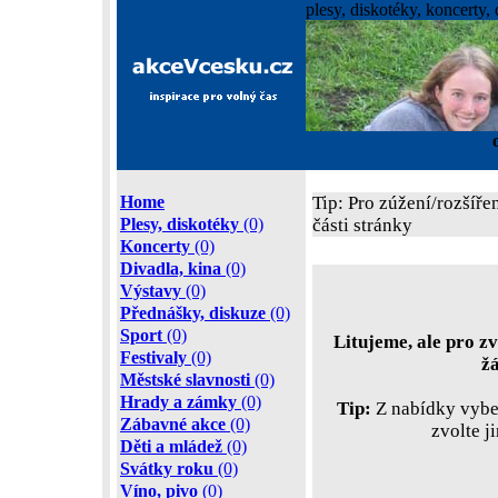
plesy, diskotéky, koncerty, 
Home
Tip: Pro zúžení/rozšíře
Plesy, diskotéky
(0)
části stránky
Koncerty
(0)
Divadla, kina
(0)
Výstavy
(0)
Přednášky, diskuze
(0)
Sport
(0)
Litujeme, ale pro zv
Festivaly
(0)
ž
Městské slavnosti
(0)
Hrady a zámky
(0)
Tip:
Z nabídky vyber
Zábavné akce
(0)
zvolte j
Děti a mládež
(0)
Svátky roku
(0)
Víno, pivo
(0)