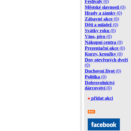
Festivaly
(0)
Městské slavnosti
(0)
Hrady a zámky
(0)
Zábavné akce
(0)
Děti a mládež
(0)
Svátky roku
(0)
Víno, pivo
(0)
Nákupní centra
(0)
Prezentační akce
(0)
Kurzy, kroužky
(0)
Dny otevřených dveří
(0)
Duchovní život
(0)
Politika
(0)
Dobrovolnictví
dárcovství
(0)
přidat akci