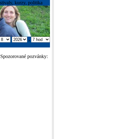
tivaly, kurzy, politika
,
Spozorované pozvánky: