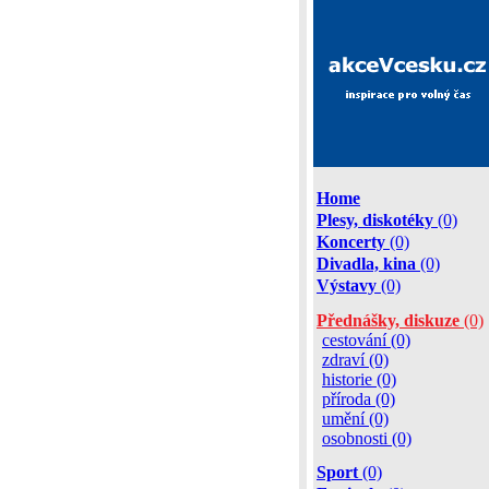
Home
Plesy, diskotéky
(0)
Koncerty
(0)
Divadla, kina
(0)
Výstavy
(0)
Přednášky, diskuze
(0)
cestování (0)
zdraví (0)
historie (0)
příroda (0)
umění (0)
osobnosti (0)
Sport
(0)