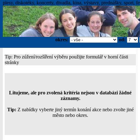
plesy, diskotéky, koncerty, divadla, kina, výstavy, prednášky, sport, fes
okres:
od:
Tip: Pro zúžení/rozšíření výběru použijte formulář v horní části
stránky
Litujeme, ale pro zvolená kritéria nejsou v databázi žádné
záznamy.
Tip:
Z nabídky vyberte jiný termín konání akce nebo zvolte jiné
město nebo okres.