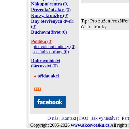
Nákupní centra
(0)
Prezentační akce
(0)
Kurzy, kroužky
(0)
Tip: Pro zúžení/rozšíře
Dny otevřených dveří
(0)
části stránky
Duchovní život
(0)
Politika
(0)
předvolební mítinky (0)
setkání s občany (0)
Dobrovolnictví
dárcovství
(0)
přidat akci
O nás
|
Kontakt
|
FAQ
|
Jak vyhledávat
|
Part
Copyright 2005-2026
www.akcevcesku.cz
All rights 