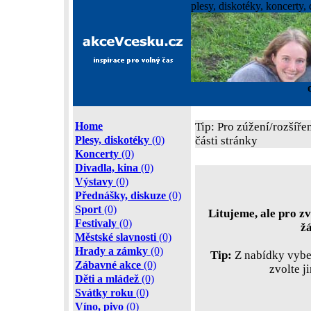
plesy, diskotéky, koncerty, 
Home
Tip: Pro zúžení/rozšíře
Plesy, diskotéky
(0)
části stránky
Koncerty
(0)
Divadla, kina
(0)
Výstavy
(0)
Přednášky, diskuze
(0)
Sport
(0)
Litujeme, ale pro zv
Festivaly
(0)
ž
Městské slavnosti
(0)
Hrady a zámky
(0)
Tip:
Z nabídky vyber
Zábavné akce
(0)
zvolte j
Děti a mládež
(0)
Svátky roku
(0)
Víno, pivo
(0)