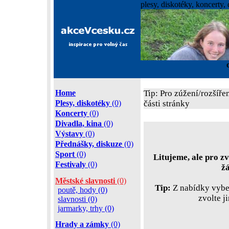
plesy, diskotéky, koncerty, 
Home
Tip: Pro zúžení/rozšíře
Plesy, diskotéky
(0)
části stránky
Koncerty
(0)
Divadla, kina
(0)
Výstavy
(0)
Přednášky, diskuze
(0)
Sport
(0)
Litujeme, ale pro zv
Festivaly
(0)
ž
Městské slavnosti
(0)
Tip:
Z nabídky vyber
poutě, hody (0)
zvolte j
slavnosti (0)
jarmarky, trhy (0)
Hrady a zámky
(0)