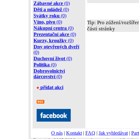
Zábavné akce
(0)
Děti a mládež
(0)
Svátky roku
(0)
Víno, pivo
(0)
Tip: Pro zúžení/rozšíře
Nákupní centra
(0)
části stránky
Prezentační akce
(0)
Kurzy, kroužky
(0)
Dny otevřených dveří
(0)
Duchovní život
(0)
Politika
(0)
Dobrovolnictví
dárcovství
(0)
přidat akci
O nás
|
Kontakt
|
FAQ
|
Jak vyhledávat
|
Part