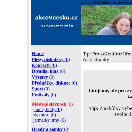
plesy, diskotéky, koncerty, 
Home
Tip: Pro zúžení/rozšíře
Plesy, diskotéky
(0)
části stránky
Koncerty
(0)
Divadla, kina
(0)
Výstavy
(0)
Přednášky, diskuze
(0)
Sport
(0)
Litujeme, ale pro zv
Festivaly
(0)
ž
Městské slavnosti
(0)
Tip:
Z nabídky vyber
poutě, hody (0)
zvolte j
slavnosti (0)
jarmarky, trhy (0)
Hrady a zámky
(0)