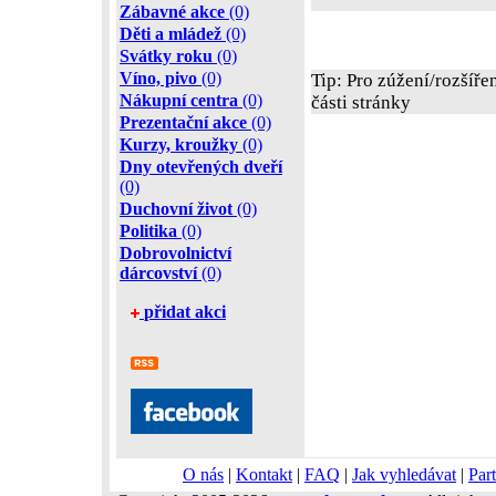
Zábavné akce
(0)
Děti a mládež
(0)
Svátky roku
(0)
Víno, pivo
(0)
Tip: Pro zúžení/rozšíře
Nákupní centra
(0)
části stránky
Prezentační akce
(0)
Kurzy, kroužky
(0)
Dny otevřených dveří
(0)
Duchovní život
(0)
Politika
(0)
Dobrovolnictví
dárcovství
(0)
přidat akci
O nás
|
Kontakt
|
FAQ
|
Jak vyhledávat
|
Part