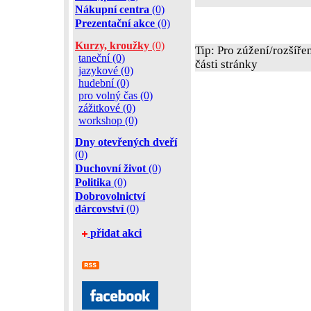
Nákupní centra
(0)
Prezentační akce
(0)
Kurzy, kroužky
(0)
Tip: Pro zúžení/rozšíře
taneční (0)
části stránky
jazykové (0)
hudební (0)
pro volný čas (0)
zážitkové (0)
workshop (0)
Dny otevřených dveří
(0)
Duchovní život
(0)
Politika
(0)
Dobrovolnictví
dárcovství
(0)
přidat akci