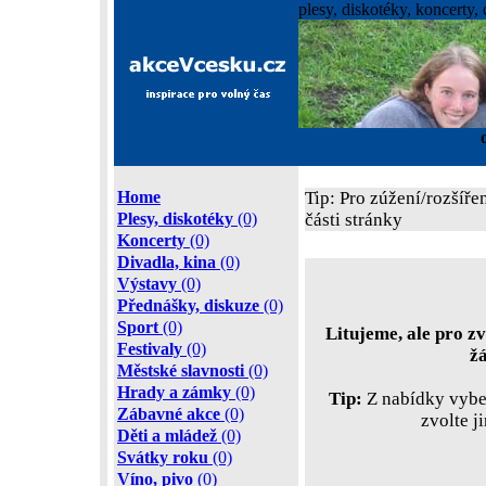
plesy, diskotéky, koncerty, 
Home
Tip: Pro zúžení/rozšíře
Plesy, diskotéky
(0)
části stránky
Koncerty
(0)
Divadla, kina
(0)
Výstavy
(0)
Přednášky, diskuze
(0)
Sport
(0)
Litujeme, ale pro zv
Festivaly
(0)
ž
Městské slavnosti
(0)
Hrady a zámky
(0)
Tip:
Z nabídky vyber
Zábavné akce
(0)
zvolte j
Děti a mládež
(0)
Svátky roku
(0)
Víno, pivo
(0)