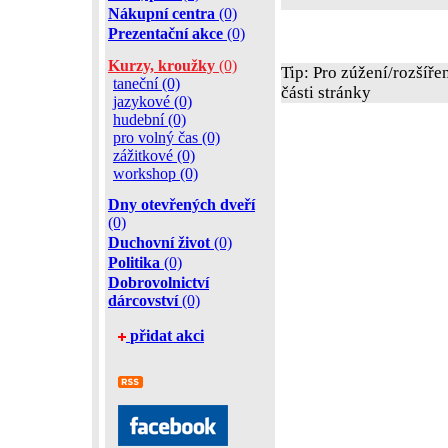
Nákupní centra
(0)
Prezentační akce
(0)
Kurzy, kroužky
(0)
Tip: Pro zúžení/rozšíře
taneční (0)
části stránky
jazykové (0)
hudební (0)
pro volný čas (0)
zážitkové (0)
workshop (0)
Dny otevřených dveří
(0)
Duchovní život
(0)
Politika
(0)
Dobrovolnictví
dárcovství
(0)
přidat akci