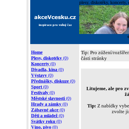
plesy, diskotéky, koncerty, 
Home
Tip: Pro zúžení/rozšíře
Plesy, diskotéky
(0)
části stránky
Koncerty
(0)
Divadla, kina
(0)
Výstavy
(0)
Přednášky, diskuze
(0)
Sport
(0)
Litujeme, ale pro zv
Festivaly
(0)
ž
Městské slavnosti
(0)
Hrady a zámky
(0)
Tip:
Z nabídky vyber
Zábavné akce
(0)
zvolte j
Děti a mládež
(0)
Svátky roku
(0)
Víno, pivo
(0)