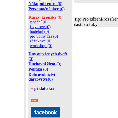
Nákupní centra
(0)
Prezentační akce
(0)
Kurzy, kroužky
(0)
Tip: Pro zúžení/rozšíře
taneční (0)
části stránky
jazykové (0)
hudební (0)
pro volný čas (0)
zážitkové (0)
workshop (0)
Dny otevřených dveří
(0)
Duchovní život
(0)
Politika
(0)
Dobrovolnictví
dárcovství
(0)
přidat akci