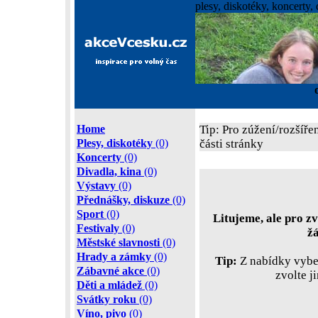
plesy, diskotéky, koncerty, 
Home
Tip: Pro zúžení/rozšíře
Plesy, diskotéky
(0)
části stránky
Koncerty
(0)
Divadla, kina
(0)
Výstavy
(0)
Přednášky, diskuze
(0)
Sport
(0)
Litujeme, ale pro zv
Festivaly
(0)
ž
Městské slavnosti
(0)
Hrady a zámky
(0)
Tip:
Z nabídky vyber
Zábavné akce
(0)
zvolte j
Děti a mládež
(0)
Svátky roku
(0)
Víno, pivo
(0)