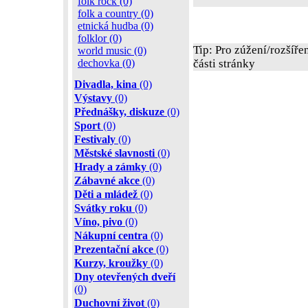
folk rock (0)
folk a country (0)
etnická hudba (0)
folklor (0)
Tip: Pro zúžení/rozšíře
world music (0)
dechovka (0)
části stránky
Divadla, kina
(0)
Výstavy
(0)
Přednášky, diskuze
(0)
Sport
(0)
Festivaly
(0)
Městské slavnosti
(0)
Hrady a zámky
(0)
Zábavné akce
(0)
Děti a mládež
(0)
Svátky roku
(0)
Víno, pivo
(0)
Nákupní centra
(0)
Prezentační akce
(0)
Kurzy, kroužky
(0)
Dny otevřených dveří
(0)
Duchovní život
(0)