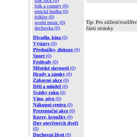
folk rock (0)
folk a country (0)
etnická hudba (0)
folklor (0)
Tip: Pro zúžení/rozšíře
world music (0)
dechovka (0)
části stránky
Divadla, kina
(0)
Výstavy
(0)
Přednášky, diskuze
(0)
Sport
(0)
Festivaly
(0)
Městské slavnosti
(0)
Hrady a zámky
(0)
Zábavné akce
(0)
Děti a mládež
(0)
Svátky roku
(0)
Víno, pivo
(0)
Nákupní centra
(0)
Prezentační akce
(0)
Kurzy, kroužky
(0)
Dny otevřených dveří
(0)
Duchovní život
(0)