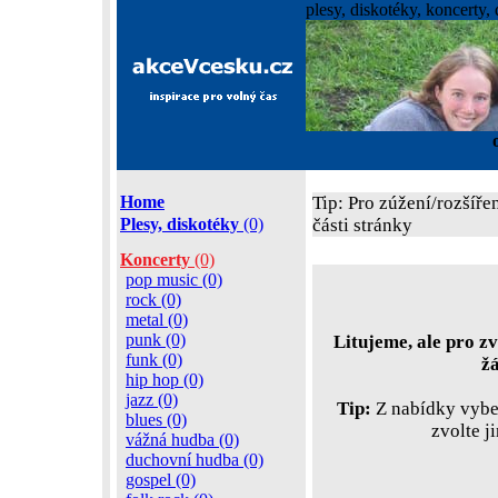
plesy, diskotéky, koncerty, 
Home
Tip: Pro zúžení/rozšíře
Plesy, diskotéky
(0)
části stránky
Koncerty
(0)
pop music (0)
rock (0)
metal (0)
punk (0)
Litujeme, ale pro zv
funk (0)
ž
hip hop (0)
jazz (0)
Tip:
Z nabídky vyber
blues (0)
zvolte j
vážná hudba (0)
duchovní hudba (0)
gospel (0)