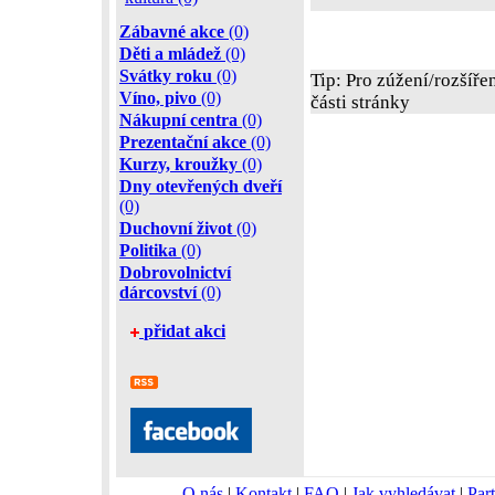
Zábavné akce
(0)
Děti a mládež
(0)
Svátky roku
(0)
Tip: Pro zúžení/rozšíře
Víno, pivo
(0)
části stránky
Nákupní centra
(0)
Prezentační akce
(0)
Kurzy, kroužky
(0)
Dny otevřených dveří
(0)
Duchovní život
(0)
Politika
(0)
Dobrovolnictví
dárcovství
(0)
přidat akci
O nás
|
Kontakt
|
FAQ
|
Jak vyhledávat
|
Part