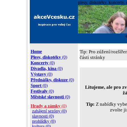
plesy, diskotéky, koncerty, 
Home
Tip: Pro zúžení/rozšíře
Plesy, diskotéky
(0)
části stránky
Koncerty
(0)
Divadla, kina
(0)
Výstavy
(0)
Přednášky, diskuze
(0)
Sport
(0)
Litujeme, ale pro zv
Festivaly
(0)
ž
Městské slavnosti
(0)
Tip:
Z nabídky vyber
Hrady a zámky
(0)
zvolte j
zahájení sezóny (0)
slavnosti (0)
prohlídky (0)
kultura (0)