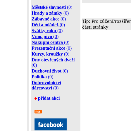
Městské slavnosti
(0)
Hrady a zámky
(0)
Zábavné akce
(0)
Tip: Pro zúžení/rozšíře
Děti a mládež
(0)
části stránky
Svátky roku
(0)
Víno, pivo
(0)
Nákupní centra
(0)
Prezentační akce
(0)
Kurzy, kroužky
(0)
Dny otevřených dveří
(0)
Duchovní život
(0)
Politika
(0)
Dobrovolnictví
dárcovství
(0)
přidat akci