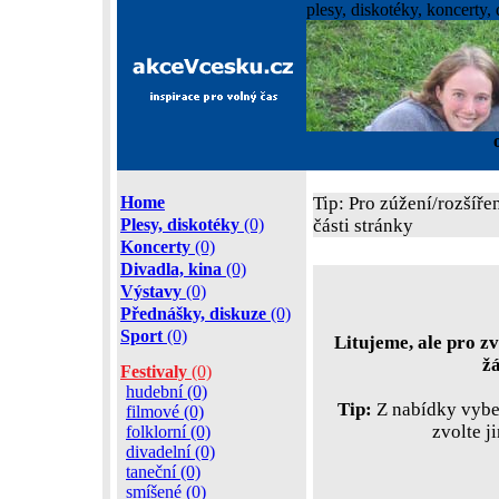
plesy, diskotéky, koncerty, 
Home
Tip: Pro zúžení/rozšíře
Plesy, diskotéky
(0)
části stránky
Koncerty
(0)
Divadla, kina
(0)
Výstavy
(0)
Přednášky, diskuze
(0)
Sport
(0)
Litujeme, ale pro zv
ž
Festivaly
(0)
hudební (0)
Tip:
Z nabídky vyber
filmové (0)
zvolte j
folklorní (0)
divadelní (0)
taneční (0)
smíšené (0)