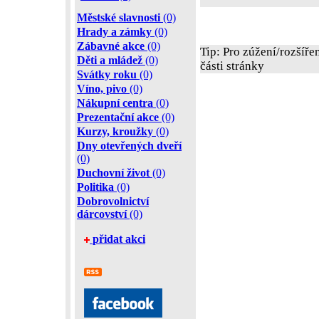
Městské slavnosti
(0)
Hrady a zámky
(0)
Zábavné akce
(0)
Tip: Pro zúžení/rozšíře
Děti a mládež
(0)
části stránky
Svátky roku
(0)
Víno, pivo
(0)
Nákupní centra
(0)
Prezentační akce
(0)
Kurzy, kroužky
(0)
Dny otevřených dveří
(0)
Duchovní život
(0)
Politika
(0)
Dobrovolnictví
dárcovství
(0)
přidat akci