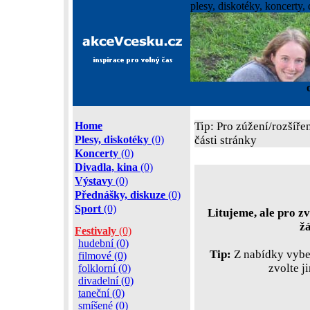
plesy, diskotéky, koncerty, 
Home
Tip: Pro zúžení/rozšíře
Plesy, diskotéky
(0)
části stránky
Koncerty
(0)
Divadla, kina
(0)
Výstavy
(0)
Přednášky, diskuze
(0)
Sport
(0)
Litujeme, ale pro zv
ž
Festivaly
(0)
hudební (0)
Tip:
Z nabídky vyber
filmové (0)
zvolte j
folklorní (0)
divadelní (0)
taneční (0)
smíšené (0)