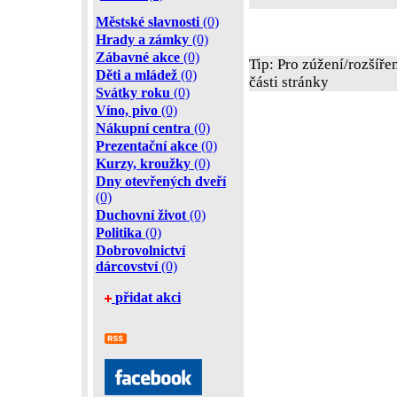
Městské slavnosti
(0)
Hrady a zámky
(0)
Zábavné akce
(0)
Tip: Pro zúžení/rozšíře
Děti a mládež
(0)
části stránky
Svátky roku
(0)
Víno, pivo
(0)
Nákupní centra
(0)
Prezentační akce
(0)
Kurzy, kroužky
(0)
Dny otevřených dveří
(0)
Duchovní život
(0)
Politika
(0)
Dobrovolnictví
dárcovství
(0)
přidat akci