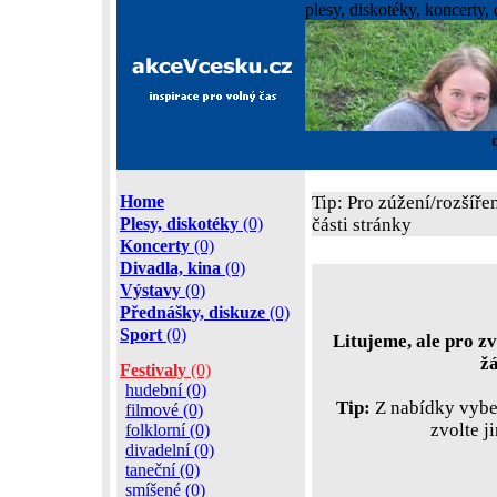
plesy, diskotéky, koncerty, 
Home
Tip: Pro zúžení/rozšíře
Plesy, diskotéky
(0)
části stránky
Koncerty
(0)
Divadla, kina
(0)
Výstavy
(0)
Přednášky, diskuze
(0)
Sport
(0)
Litujeme, ale pro zv
ž
Festivaly
(0)
hudební (0)
Tip:
Z nabídky vyber
filmové (0)
zvolte j
folklorní (0)
divadelní (0)
taneční (0)
smíšené (0)