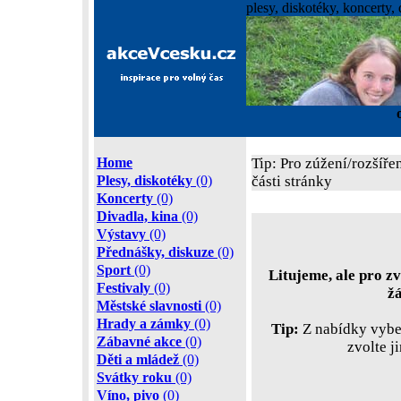
plesy, diskotéky, koncerty, 
Home
Tip: Pro zúžení/rozšíře
Plesy, diskotéky
(0)
části stránky
Koncerty
(0)
Divadla, kina
(0)
Výstavy
(0)
Přednášky, diskuze
(0)
Sport
(0)
Litujeme, ale pro zv
Festivaly
(0)
ž
Městské slavnosti
(0)
Hrady a zámky
(0)
Tip:
Z nabídky vyber
Zábavné akce
(0)
zvolte j
Děti a mládež
(0)
Svátky roku
(0)
Víno, pivo
(0)