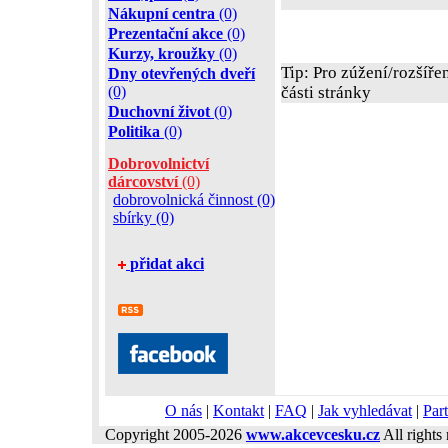
Nákupní centra
(0)
Prezentační akce
(0)
Kurzy, kroužky
(0)
Tip: Pro zúžení/rozšíře
Dny otevřených dveří
(0)
části stránky
Duchovní život
(0)
Politika
(0)
Dobrovolnictví
dárcovství
(0)
dobrovolnická činnost (0)
sbírky (0)
přidat akci
O nás
|
Kontakt
|
FAQ
|
Jak vyhledávat
|
Part
Copyright 2005-2026
www.akcevcesku.cz
All rights 