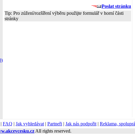
Poslat stránku
Tip: Pro zúžení/rozšíření výběru použijte formulář v horní části
stránky
0)
|
FAQ
|
Jak vyhledávat
|
Partneři
|
Jak nás podpořit
|
Reklama, spolupr
w.akcevcesku.cz
All rights reserved.