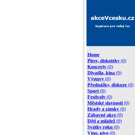
Home
Plesy, diskotéky
(0)
Koncerty
(0)
Divadla, kina
(0)
Výstavy
(0)
Přednášky, diskuze
(0)
Sport
(0)
Festivaly
(0)
Městské slavnosti
(0)
Hrady a zámky
(0)
Zábavné akce
(0)
Děti a mládež
(0)
Svátky roku
(0)
Víno, pivo
(0)