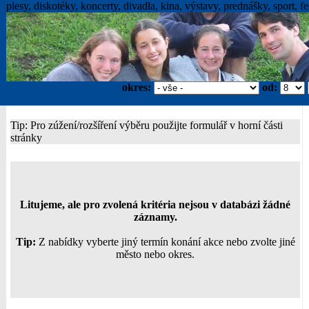
plesy, diskotéky, koncerty, divadla, kina, výstavy, prednášky, sport, fes
okres:
od:
Tip: Pro zúžení/rozšíření výběru použijte formulář v horní části
stránky
Litujeme, ale pro zvolená kritéria nejsou v databázi žádné
záznamy.
Tip:
Z nabídky vyberte jiný termín konání akce nebo zvolte jiné
město nebo okres.