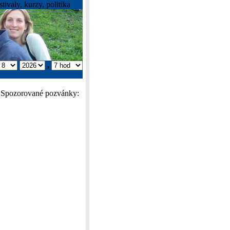
tivaly, kurzy, politika
,
Spozorované pozvánky: