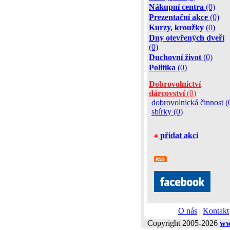
Nákupní centra
(0)
Prezentační akce
(0)
Kurzy, kroužky
(0)
Dny otevřených dveří
(0)
Duchovní život
(0)
Politika
(0)
Dobrovolnictví
dárcovství
(0)
dobrovolnická činnost (
sbírky (0)
přidat akci
O nás
|
Kontakt
Copyright 2005-2026
ww