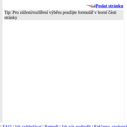
Poslat stránku
Tip: Pro zúžení/rozšíření výběru použijte formulář v horní části
stránky
|
FAQ
|
Jak vyhledávat
|
Partneři
|
Jak nás podpořit
|
Reklama, spolupr