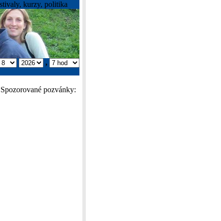
tivaly, kurzy, politika
,
Spozorované pozvánky: