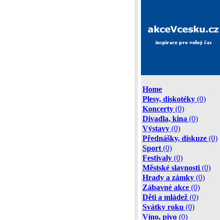
Home
Plesy, diskotéky
(0)
Koncerty
(0)
Divadla, kina
(0)
Výstavy
(0)
Přednášky, diskuze
(0)
Sport
(0)
Festivaly
(0)
Městské slavnosti
(0)
Hrady a zámky
(0)
Zábavné akce
(0)
Děti a mládež
(0)
Svátky roku
(0)
Víno, pivo
(0)