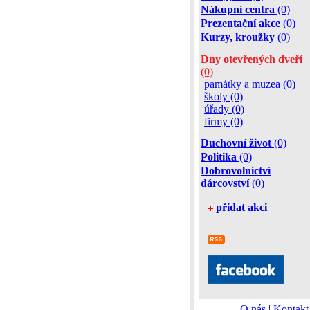
Nákupní centra
(0)
Prezentační akce
(0)
Kurzy, kroužky
(0)
Dny otevřených dveří
(0)
památky a muzea (0)
školy (0)
úřady (0)
firmy (0)
Duchovní život
(0)
Politika
(0)
Dobrovolnictví
dárcovství
(0)
přidat akci
O nás
|
Kontakt