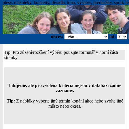
plesy, diskotéky, koncerty, divadla, kina, výstavy, prednášky, sport, fes
okres:
od:
Tip: Pro zúžení/rozšíření výběru použijte formulář v horní části
stránky
Litujeme, ale pro zvolená kritéria nejsou v databázi žádné
záznamy.
Tip:
Z nabídky vyberte jiný termín konání akce nebo zvolte jiné
město nebo okres.