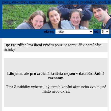
plesy, diskotéky, koncerty, divadla, kina, výstavy, prednášky, sport, fes
okres:
od:
Tip: Pro zúžení/rozšíření výběru použijte formulář v horní části
stránky
Litujeme, ale pro zvolená kritéria nejsou v databázi žádné
záznamy.
Tip:
Z nabídky vyberte jiný termín konání akce nebo zvolte jiné
město nebo okres.