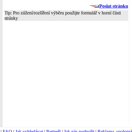
Poslat stránku
Tip: Pro zúžení/rozšíření výběru použijte formulář v horní části
stránky
|
FAQ
|
Jak vyhledávat
|
Partneři
|
Jak nás podpořit
|
Reklama, spolupr