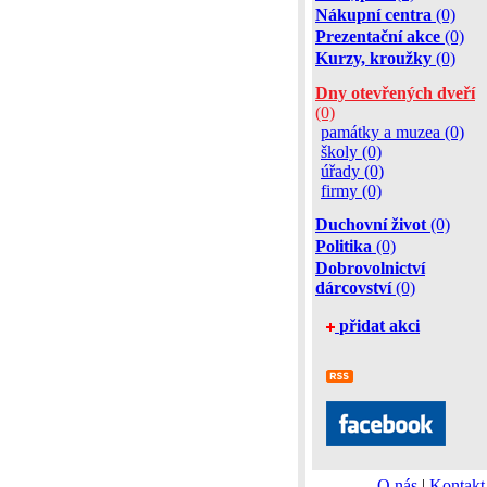
Nákupní centra
(0)
Prezentační akce
(0)
Kurzy, kroužky
(0)
Dny otevřených dveří
(0)
památky a muzea (0)
školy (0)
úřady (0)
firmy (0)
Duchovní život
(0)
Politika
(0)
Dobrovolnictví
dárcovství
(0)
přidat akci
O nás
|
Kontakt