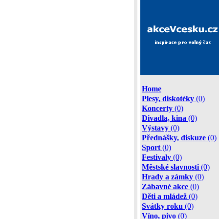
Home
Plesy, diskotéky
(0)
Koncerty
(0)
Divadla, kina
(0)
Výstavy
(0)
Přednášky, diskuze
(0)
Sport
(0)
Festivaly
(0)
Městské slavnosti
(0)
Hrady a zámky
(0)
Zábavné akce
(0)
Děti a mládež
(0)
Svátky roku
(0)
Víno, pivo
(0)