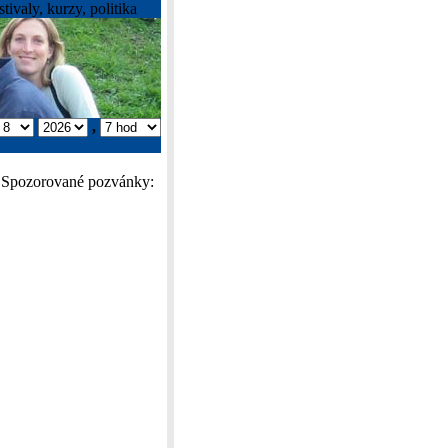
tivaly, kurzy, politika
,
Spozorované pozvánky: