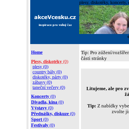
plesy, diskotéky, koncerty, 
Home
Tip: Pro zúžení/rozšíře
části stránky
Plesy, diskotéky
(0)
plesy (0)
country bály (0)
diskotéky, párty (0)
zábavy (0)
taneční večery (0)
Litujeme, ale pro zv
ž
Koncerty
(0)
Divadla, kina
(0)
Tip:
Z nabídky vyber
Výstavy
(0)
zvolte j
Přednášky, diskuze
(0)
Sport
(0)
Festivaly
(0)