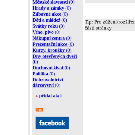
Městské slavnosti
(0)
Hrady a zámky
(0)
Zábavné akce
(0)
Děti a mládež
(0)
Tip: Pro zúžení/rozšíře
Svátky roku
(0)
části stránky
Víno, pivo
(0)
Nákupní centra
(0)
Prezentační akce
(0)
Kurzy, kroužky
(0)
Dny otevřených dveří
(0)
Duchovní život
(0)
Politika
(0)
Dobrovolnictví
dárcovství
(0)
přidat akci