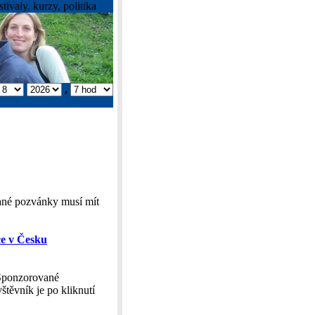
tivaly, kurzy, politika
,
ané pozvánky musí mít
e v Česku
"Sponzorované
těvník je po kliknutí