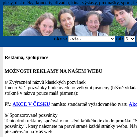
plesy, diskotéky, koncerty, divadla, kina, výstavy, prednášky, sport, fes
okres:
od:
Reklama, spolupráce
MOŽNOSTI REKLAMY NA NAŠEM WEBU
a/ Zvýraznění názvů klasických pozvánek
Jméno Vaší pozvánky bude uvedeno velkými písmeny (běžně vklád
striktně v názvu pouze malá písmena):
Př.:
AKCE V ČESKU
namísto standartně vyžadovaného tvaru
Akc
b/ Sponzorované pozvánky
Tento druh reklamy spočívá v umístění krátkého textu do proužku 
pozvánky", který naleznete na pravé straně každé stránky webu. Návš
přesněrován na Váš web.