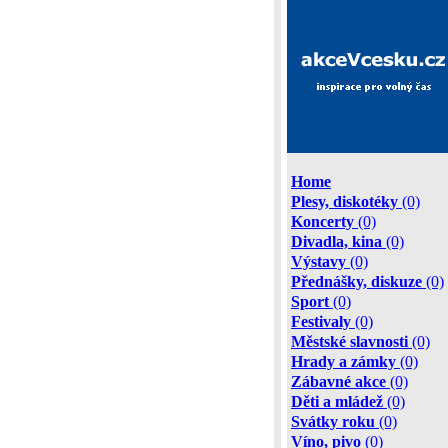
Home
Plesy, diskotéky
(0)
Koncerty
(0)
Divadla, kina
(0)
Výstavy
(0)
Přednášky, diskuze
(0)
Sport
(0)
Festivaly
(0)
Městské slavnosti
(0)
Hrady a zámky
(0)
Zábavné akce
(0)
Děti a mládež
(0)
Svátky roku
(0)
Víno, pivo
(0)