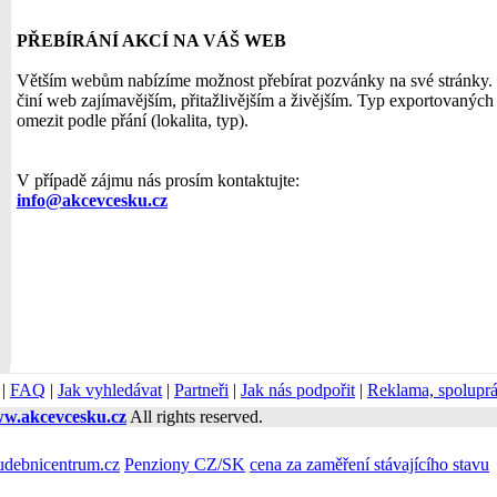
PŘEBÍRÁNÍ AKCÍ NA VÁŠ WEB
Větším webům nabízíme možnost přebírat pozvánky na své stránky. 
činí web zajímavějším, přitažlivějším a živějším. Typ exportovanýc
omezit podle přání (lokalita, typ).
V případě zájmu nás prosím kontaktujte:
info@akcevcesku.cz
|
FAQ
|
Jak vyhledávat
|
Partneři
|
Jak nás podpořit
|
Reklama, spolupr
w.akcevcesku.cz
All rights reserved.
debnicentrum.cz
Penziony CZ/SK
cena za zaměření stávajícího stavu