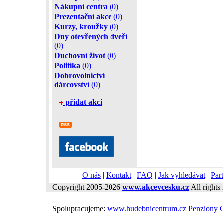
Nákupní centra
(0)
Prezentační akce
(0)
Kurzy, kroužky
(0)
Dny otevřených dveří
(0)
Duchovní život
(0)
Politika
(0)
Dobrovolnictví
dárcovství
(0)
přidat akci
O nás
|
Kontakt
|
FAQ
|
Jak vyhledávat
|
Part
Copyright 2005-2026
www.akcevcesku.cz
All rights 
Spolupracujeme:
www.hudebnicentrum.cz
Penziony