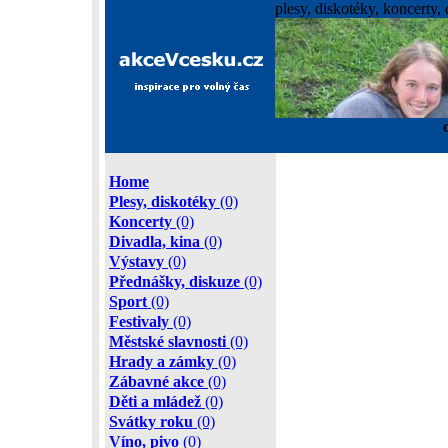
plesy, diskotéky, koncerty, 
Home
Plesy, diskotéky
(0)
Koncerty
(0)
Divadla, kina
(0)
Výstavy
(0)
Přednášky, diskuze
(0)
Sport
(0)
Festivaly
(0)
Městské slavnosti
(0)
Hrady a zámky
(0)
Zábavné akce
(0)
Děti a mládež
(0)
Svátky roku
(0)
Víno, pivo
(0)