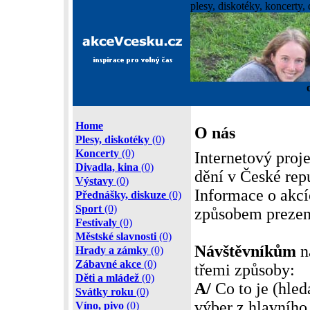
plesy, diskotéky, koncerty, 
Home
O nás
Plesy, diskotéky
(0)
Koncerty
(0)
Internetový proj
Divadla, kina
(0)
dění v České rep
Výstavy
(0)
Informace o akc
Přednášky, diskuze
(0)
Sport
(0)
způsobem prezen
Festivaly
(0)
Městské slavnosti
(0)
Návštěvníkům
n
Hrady a zámky
(0)
Zábavné akce
(0)
třemi způsoby:
Děti a mládež
(0)
A/
Co to je (hled
Svátky roku
(0)
výber z hlavního
Víno, pivo
(0)