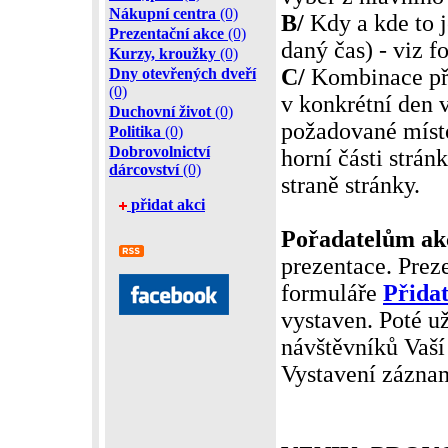
Nákupní centra
(0)
B/
Kdy a kde to j
Prezentační akce
(0)
daný čas) - viz f
Kurzy, kroužky
(0)
C/
Kombinace pře
Dny otevřených dveří
(0)
v konkrétní den 
Duchovní život
(0)
požadované míst
Politika
(0)
Dobrovolnictví
horní části strá
dárcovství
(0)
straně stránky.
přidat akci
Pořadatelům ak
prezentace. Prez
formuláře
Přidat
vystaven. Poté už
návštěvníků Vaší
Vystavení zázna