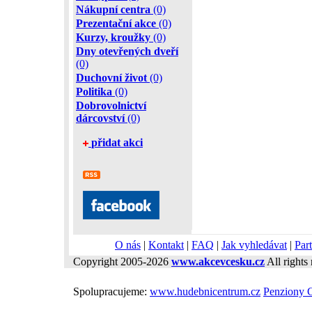
Nákupní centra
(0)
Prezentační akce
(0)
Kurzy, kroužky
(0)
Dny otevřených dveří
(0)
Duchovní život
(0)
Politika
(0)
Dobrovolnictví
dárcovství
(0)
přidat akci
O nás
|
Kontakt
|
FAQ
|
Jak vyhledávat
|
Part
Copyright 2005-2026
www.akcevcesku.cz
All rights 
Spolupracujeme:
www.hudebnicentrum.cz
Penziony