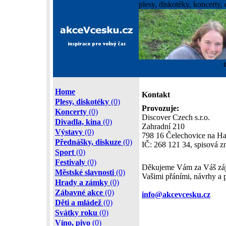
plesy, diskotéky, koncerty, 
Home
Kontakt
Plesy, diskotéky
(0)
Provozuje:
Koncerty
(0)
Discover Czech s.r.o.
Divadla, kina
(0)
Zahradní 210
Výstavy
(0)
798 16 Čelechovice na H
Přednášky, diskuze
(0)
IČ: 268 121 34, spisová z
Sport
(0)
Festivaly
(0)
Děkujeme Vám za Váš záje
Městské slavnosti
(0)
Vašimi přáními, návrhy a 
Hrady a zámky
(0)
Zábavné akce
(0)
info@akcevcesku.cz
Děti a mládež
(0)
Svátky roku
(0)
Víno, pivo
(0)