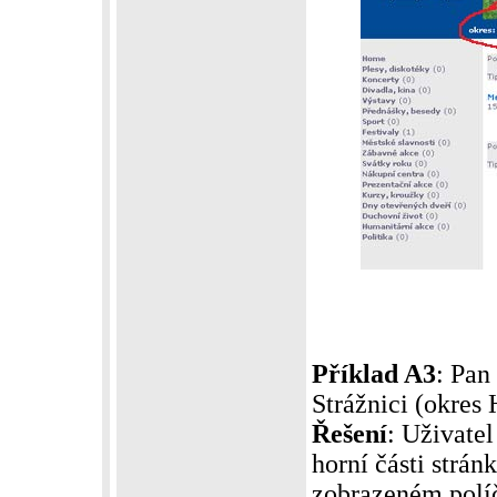
Příklad A3
: Pan
Strážnici (okres
Řešení
: Uživatel
horní části strá
zobrazeném políč