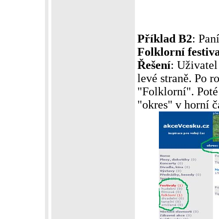
Příklad B2
: Pan
Folklorní festiv
Řešení
: Uživatel
levé straně. Po 
"Folklorní". Poté
"okres" v horní č