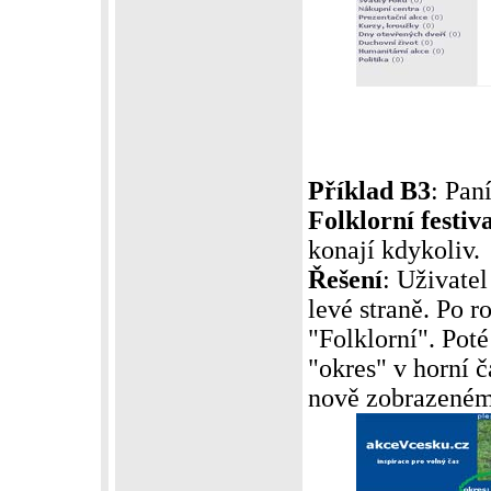
Příklad B3
: Pan
Folklorní festiv
konají kdykoliv.
Řešení
: Uživatel
levé straně. Po 
"Folklorní". Poté
"okres" v horní 
nově zobrazeném 