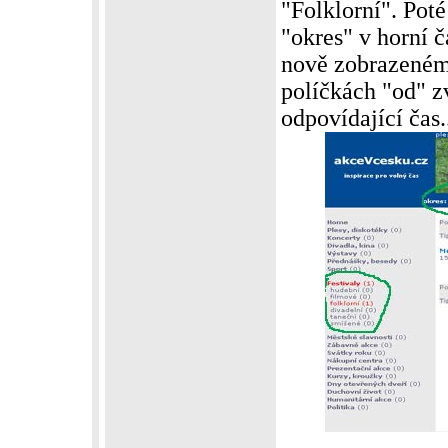
"Folklorní". Poté
"okres" v horní 
nově zobrazeném 
políčkách "od" z
odpovídající čas.