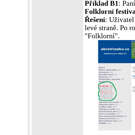
Příklad B1
: Pan
Folklorní festiv
Řešení
: Uživatel
levé straně. Po 
"Folklorní".