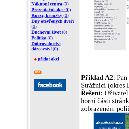
Nákupní centra
(0)
Prezentační akce
(0)
Kurzy, kroužky
(0)
Dny otevřených dveří
(0)
Duchovní život
(0)
Politika
(0)
Dobrovolnictví
dárcovství
(0)
přidat akci
Příklad A2
: Pan
Strážnici (okres 
Řešení
: Uživatel
horní části strá
zobrazeném políč