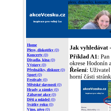
plesy, diskotéky, koncerty, 
Home
Jak vyhledávat -
Plesy, diskotéky
(0)
Koncerty
(0)
Příklad A1
: Pan
Divadla, kina
(0)
okrese Hodonín a
Výstavy
(0)
Řešení
: Uživatel
Přednášky, diskuze
(0)
Sport
(0)
horní části strán
Festivaly
(0)
Městské slavnosti
(0)
Hrady a zámky
(0)
Zábavné akce
(0)
Děti a mládež
(0)
Svátky roku
(0)
Víno, pivo
(0)