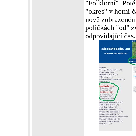
"Folklorní". Poté
"okres" v horní 
nově zobrazeném 
políčkách "od" z
odpovídající čas.