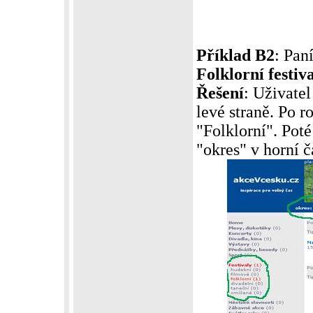
Příklad B2
: Pan
Folklorní festiv
Řešení
: Uživatel
levé straně. Po 
"Folklorní". Poté
"okres" v horní č