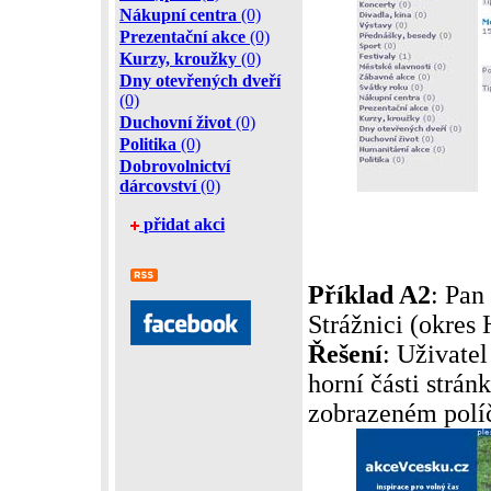
Nákupní centra
(0)
Prezentační akce
(0)
Kurzy, kroužky
(0)
Dny otevřených dveří
(0)
Duchovní život
(0)
Politika
(0)
Dobrovolnictví
dárcovství
(0)
přidat akci
Příklad A2
: Pan
Strážnici (okres 
Řešení
: Uživatel
horní části strá
zobrazeném políč