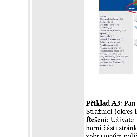
Příklad A3
: Pan
Strážnici (okres
Řešení
: Uživatel
horní části strá
zobrazeném políč