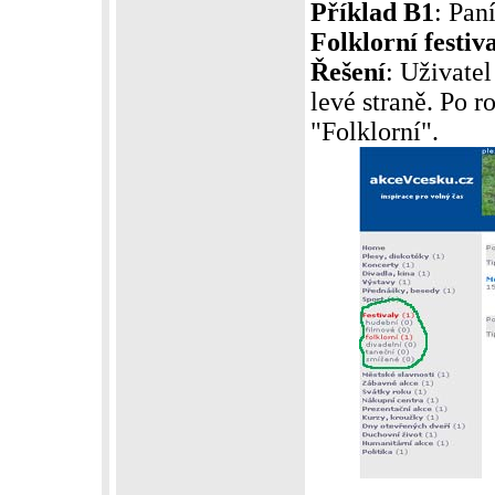
Příklad B1
: Pan
Folklorní festiv
Řešení
: Uživatel
levé straně. Po 
"Folklorní".