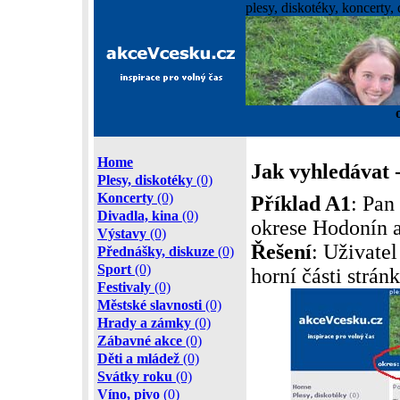
plesy, diskotéky, koncerty, 
Home
Jak vyhledávat -
Plesy, diskotéky
(0)
Koncerty
(0)
Příklad A1
: Pan
Divadla, kina
(0)
okrese Hodonín a
Výstavy
(0)
Řešení
: Uživatel
Přednášky, diskuze
(0)
Sport
(0)
horní části strán
Festivaly
(0)
Městské slavnosti
(0)
Hrady a zámky
(0)
Zábavné akce
(0)
Děti a mládež
(0)
Svátky roku
(0)
Víno, pivo
(0)