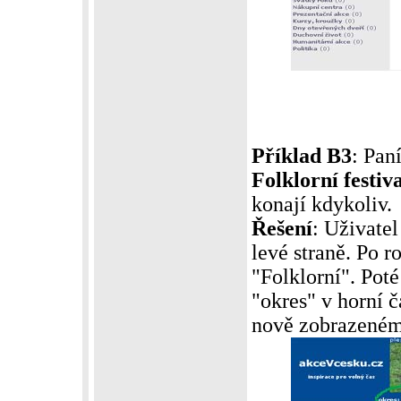
Příklad B3
: Pan
Folklorní festiv
konají kdykoliv.
Řešení
: Uživatel
levé straně. Po 
"Folklorní". Poté
"okres" v horní 
nově zobrazeném 