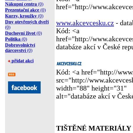
Nákupní centra
(0)
href="http://www.akcevc
Prezentační akce
(0)
Kurzy, kroužky
(0)
www.akcevcesku.cz
- data
Dny otevřených dveří
(0)
Kód: <a
Duchovní život
(0)
href="http://www.akcevce
Politika
(0)
Dobrovolnictví
databáze akcí v České rep
dárcovství
(0)
přidat akci
Kód: <a href="http://www
src="http://www.akcevcesk
width="88" height="31"
alt="databáze akcí v Česk
TIŠTĚNÉ MATERIÁLY