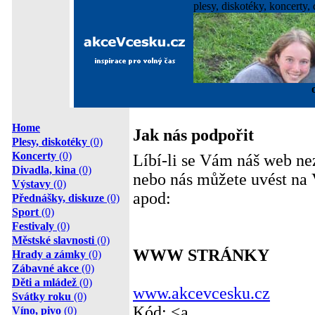
plesy, diskotéky, koncerty, 
Home
Jak nás podpořit
Plesy, diskotéky
(0)
Koncerty
(0)
Líbí-li se Vám náš web n
Divadla, kina
(0)
nebo nás můžete uvést na 
Výstavy
(0)
apod:
Přednášky, diskuze
(0)
Sport
(0)
Festivaly
(0)
Městské slavnosti
(0)
WWW STRÁNKY
Hrady a zámky
(0)
Zábavné akce
(0)
Děti a mládež
(0)
www.akcevcesku.cz
Svátky roku
(0)
Kód: <a
Víno, pivo
(0)