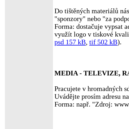
Do tištěných materiálů ná
"sponzory" nebo "za podp
Forma: dostačuje vypsat 
využít logo v tiskové kvali
psd 157 kB
,
tif 502 kB
).
MEDIA - TELEVIZE, R
Pracujete v hromadných sd
Uvádějte prosím adresu naš
Forma: např. "Zdroj: www